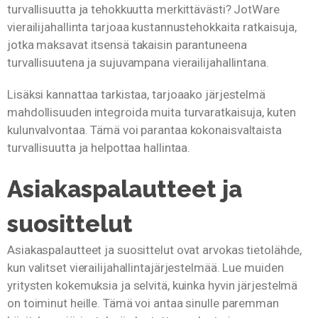
turvallisuutta ja tehokkuutta merkittävästi? JotWare
vierailijahallinta tarjoaa kustannustehokkaita ratkaisuja,
jotka maksavat itsensä takaisin parantuneena
turvallisuutena ja sujuvampana vierailijahallintana.
Lisäksi kannattaa tarkistaa, tarjoaako järjestelmä
mahdollisuuden integroida muita turvaratkaisuja, kuten
kulunvalvontaa. Tämä voi parantaa kokonaisvaltaista
turvallisuutta ja helpottaa hallintaa.
Asiakaspalautteet ja
suosittelut
Asiakaspalautteet ja suosittelut ovat arvokas tietolähde,
kun valitset vierailijahallintajärjestelmää. Lue muiden
yritysten kokemuksia ja selvitä, kuinka hyvin järjestelmä
on toiminut heille. Tämä voi antaa sinulle paremman