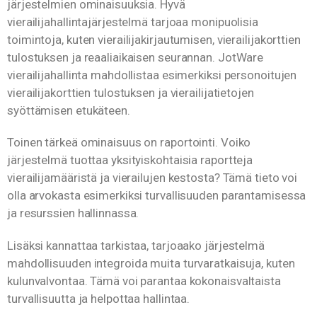
järjestelmien ominaisuuksia. Hyvä
vierailijahallintajärjestelmä tarjoaa monipuolisia
toimintoja, kuten vierailijakirjautumisen, vierailijakorttien
tulostuksen ja reaaliaikaisen seurannan. JotWare
vierailijahallinta mahdollistaa esimerkiksi personoitujen
vierailijakorttien tulostuksen ja vierailijatietojen
syöttämisen etukäteen.
Toinen tärkeä ominaisuus on raportointi. Voiko
järjestelmä tuottaa yksityiskohtaisia raportteja
vierailijamääristä ja vierailujen kestosta? Tämä tieto voi
olla arvokasta esimerkiksi turvallisuuden parantamisessa
ja resurssien hallinnassa.
Lisäksi kannattaa tarkistaa, tarjoaako järjestelmä
mahdollisuuden integroida muita turvaratkaisuja, kuten
kulunvalvontaa. Tämä voi parantaa kokonaisvaltaista
turvallisuutta ja helpottaa hallintaa.