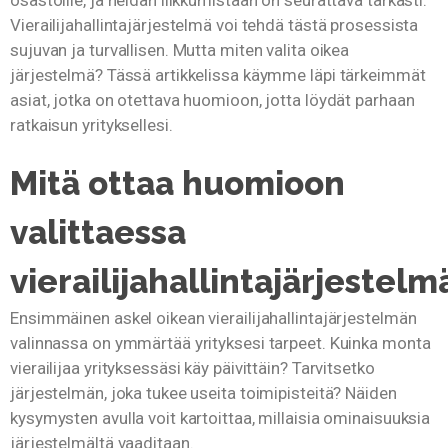
osastoille, ja heidän liikkumistaan on seurattava tarkasti.
Vierailijahallintajärjestelmä voi tehdä tästä prosessista
sujuvan ja turvallisen. Mutta miten valita oikea
järjestelmä? Tässä artikkelissa käymme läpi tärkeimmät
asiat, jotka on otettava huomioon, jotta löydät parhaan
ratkaisun yrityksellesi.
Mitä ottaa huomioon
valittaessa
vierailijahallintajärjestelm
Ensimmäinen askel oikean vierailijahallintajärjestelmän
valinnassa on ymmärtää yrityksesi tarpeet. Kuinka monta
vierailijaa yrityksessäsi käy päivittäin? Tarvitsetko
järjestelmän, joka tukee useita toimipisteitä? Näiden
kysymysten avulla voit kartoittaa, millaisia ominaisuuksia
järjestelmältä vaaditaan.