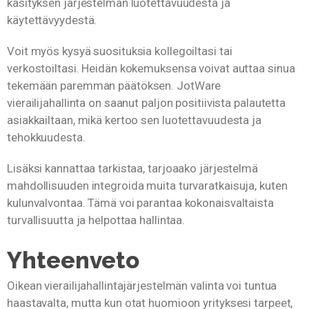
käsityksen järjestelmän luotettavuudesta ja
käytettävyydestä.
Voit myös kysyä suosituksia kollegoiltasi tai
verkostoiltasi. Heidän kokemuksensa voivat auttaa sinua
tekemään paremman päätöksen. JotWare
vierailijahallinta on saanut paljon positiivista palautetta
asiakkailtaan, mikä kertoo sen luotettavuudesta ja
tehokkuudesta.
Lisäksi kannattaa tarkistaa, tarjoaako järjestelmä
mahdollisuuden integroida muita turvaratkaisuja, kuten
kulunvalvontaa. Tämä voi parantaa kokonaisvaltaista
turvallisuutta ja helpottaa hallintaa.
Yhteenveto
Oikean vierailijahallintajärjestelmän valinta voi tuntua
haastavalta, mutta kun otat huomioon yrityksesi tarpeet,