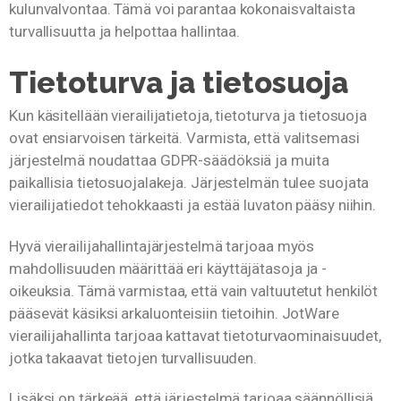
kulunvalvontaa. Tämä voi parantaa kokonaisvaltaista
turvallisuutta ja helpottaa hallintaa.
Tietoturva ja tietosuoja
Kun käsitellään vierailijatietoja, tietoturva ja tietosuoja
ovat ensiarvoisen tärkeitä. Varmista, että valitsemasi
järjestelmä noudattaa GDPR-säädöksiä ja muita
paikallisia tietosuojalakeja. Järjestelmän tulee suojata
vierailijatiedot tehokkaasti ja estää luvaton pääsy niihin.
Hyvä vierailijahallintajärjestelmä tarjoaa myös
mahdollisuuden määrittää eri käyttäjätasoja ja -
oikeuksia. Tämä varmistaa, että vain valtuutetut henkilöt
pääsevät käsiksi arkaluonteisiin tietoihin. JotWare
vierailijahallinta tarjoaa kattavat tietoturvaominaisuudet,
jotka takaavat tietojen turvallisuuden.
Lisäksi on tärkeää, että järjestelmä tarjoaa säännöllisiä