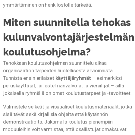
ymmärtäminen on henkilöstölle tärkeää.
Miten suunnitella tehokas
kulunvalvontajärjestelmän
koulutusohjelma?
Tehokkaan koulutusohjelman suunnittelu alkaa
organisaation tarpeiden huolellisesta arvioinnista.
Tunnista ensin erilaiset
käyttäjäryhmät
– esimerkiksi
peruskäyttäjät, järjestelmänvalvojat ja vierailijat – sillä
jokaisella ryhmällä on omat koulutustarpeet ja -tavoitteet.
Valmistele selkeät ja visuaaliset koulutusmateriaalit, jotka
sisältävät sekä kirjallisia ohjeita että käytännön
demonstraatioita. Jakamalla koulutus pienempiin
moduuleihin voit varmistaa, että osallistujat omaksuvat