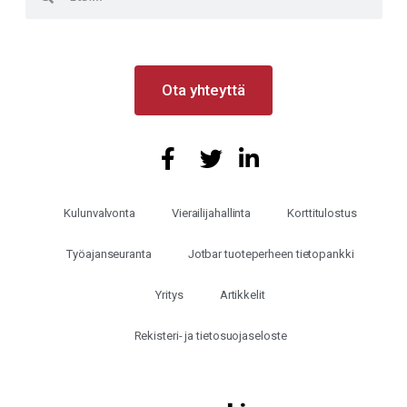
Ota yhteyttä
Kulunvalvonta
Vierailijahallinta
Korttitulostus
Työajanseuranta
Jotbar tuoteperheen tietopankki
Yritys
Artikkelit
Rekisteri- ja tietosuojaseloste