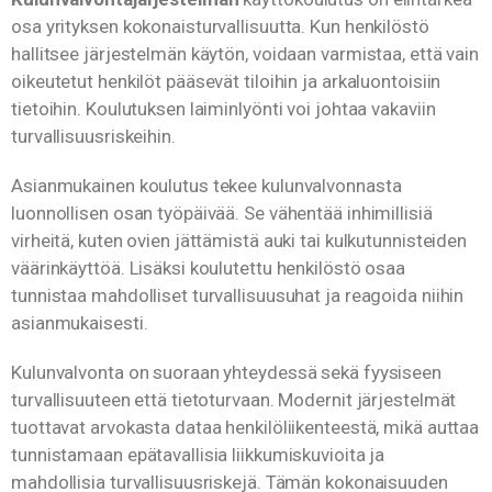
osa yrityksen kokonaisturvallisuutta. Kun henkilöstö
hallitsee järjestelmän käytön, voidaan varmistaa, että vain
oikeutetut henkilöt pääsevät tiloihin ja arkaluontoisiin
tietoihin. Koulutuksen laiminlyönti voi johtaa vakaviin
turvallisuusriskeihin.
Asianmukainen koulutus tekee kulunvalvonnasta
luonnollisen osan työpäivää. Se vähentää inhimillisiä
virheitä, kuten ovien jättämistä auki tai kulkutunnisteiden
väärinkäyttöä. Lisäksi koulutettu henkilöstö osaa
tunnistaa mahdolliset turvallisuusuhat ja reagoida niihin
asianmukaisesti.
Kulunvalvonta on suoraan yhteydessä sekä fyysiseen
turvallisuuteen että tietoturvaan. Modernit järjestelmät
tuottavat arvokasta dataa henkilöliikenteestä, mikä auttaa
tunnistamaan epätavallisia liikkumiskuvioita ja
mahdollisia turvallisuusriskejä. Tämän kokonaisuuden