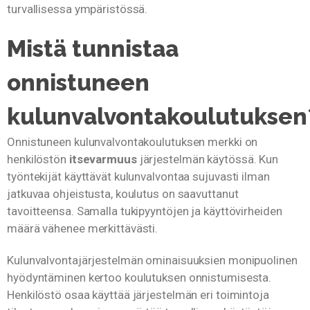
turvallisessa ympäristössä.
Mistä tunnistaa
onnistuneen
kulunvalvontakoulutuksen
Onnistuneen kulunvalvontakoulutuksen merkki on
henkilöstön
itsevarmuus
järjestelmän käytössä. Kun
työntekijät käyttävät kulunvalvontaa sujuvasti ilman
jatkuvaa ohjeistusta, koulutus on saavuttanut
tavoitteensa. Samalla tukipyyntöjen ja käyttövirheiden
määrä vähenee merkittävästi.
Kulunvalvontajärjestelmän ominaisuuksien monipuolinen
hyödyntäminen kertoo koulutuksen onnistumisesta.
Henkilöstö osaa käyttää järjestelmän eri toimintoja