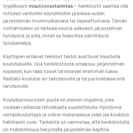
tyypillisesti
muutosvastarintaa
– henkilöstö saattaa olla
tottunut vanhoihin käytäntöihin ja kokea uuden
järjestelmän monimutkaisena tai tarpeettomana. Tämän
voittamiseksi on tärkeää viestiä selkeästi järjestelmän
hyödyistä ja siitä, miten se helpottaa päivittäistä
työskentelyä.
Käyttäjien erilaiset tekniset taidot asettavat haasteita
koulutukselle. Osa henkilöstöstä omaksuu järjestelmän
nopeasti, kun taas toiset tarvitsevat enemmän tukea.
Räätälöi koulutus eri taitotasoille ja tarjoa lisätukea sitä
tarvitseville.
Koulutusresurssien puute on yleinen ongelma, joka
voidaan ratkaista tehokkaalla suunnittelulla. Hyödynnä
vertaiskouluttajia ja online-materiaaleja sekä jaa koulutus
hallittaviin osiin. Tärkeintä on varmistaa, että henkilöstöllä
on mahdollisuus harjoitella järjestelmän käyttöä