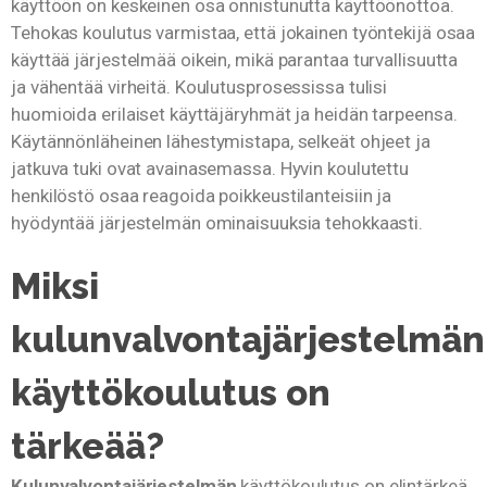
käyttöön on keskeinen osa onnistunutta käyttöönottoa.
Tehokas koulutus varmistaa, että jokainen työntekijä osaa
käyttää järjestelmää oikein, mikä parantaa turvallisuutta
ja vähentää virheitä. Koulutusprosessissa tulisi
huomioida erilaiset käyttäjäryhmät ja heidän tarpeensa.
Käytännönläheinen lähestymistapa, selkeät ohjeet ja
jatkuva tuki ovat avainasemassa. Hyvin koulutettu
henkilöstö osaa reagoida poikkeustilanteisiin ja
hyödyntää järjestelmän ominaisuuksia tehokkaasti.
Miksi
kulunvalvontajärjestelmän
käyttökoulutus on
tärkeää?
Kulunvalvontajärjestelmän
käyttökoulutus on elintärkeä