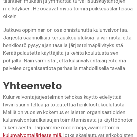
tilanteen mukaan ja ymmärtää turvallisuuskäytäntöjen
merkityksen. He osaavat myös toimia poikkeustilanteissa
oikein.
Jatkuva oppiminen on osa onnistunutta kulunvalvontaa.
Järjestä säännöllisiä kertauskoulutuksia ja varmista, että
henkilöstö pysyy ajan tasalla järjestelmäpäivityksistä.
Kerää palautetta käyttäjiltä ja kehitä koulutusta sen
pohjalta. Näin varmistat, että kulunvalvontajärjestelmä
palvelee organisaatiota parhaalla mahdollisella tavalla.
Yhteenveto
Kulunvalvontajärjestelmän tehokas käyttö edellyttää
hyvin suunniteltua ja toteutettua henkilöstökoulutusta.
Meillä on vuosien kokemus erilaisten organisaatioiden
kulunvalvontaratkaisujen toimittamisesta ja käyttöönoton
tukemisesta. Tarjoamme moderneja, avaimettomia
kulunvalvontajärjestelmiä
, jotka skaalautuvat erikokoisten