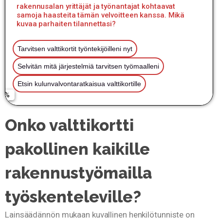
rakennusalan yrittäjät ja työnantajat kohtaavat
samoja haasteita tämän velvoitteen kanssa. Mikä
kuvaa parhaiten tilannettasi?
Tarvitsen valttikortit työntekijöilleni nyt
Tarvitsen sähköisen kulunvalvontajärjestelmän
Selvitän mitä järjestelmiä tarvitsen työmaalleni
Haluan vierailijahallintaratkaisun työmaalle
Nimi
Etsin kulunvalvontaratkaisua valttikortille
Etsin kokonaisratkaisua henkilöliikenteen hallintaan
Sähköposti
Onko valttikortti
pakollinen kaikille
Puhelinnumero
rakennustyömailla
työskenteleville?
Ota yhteyttä
Lainsäädännön mukaan kuvallinen henkilötunniste on