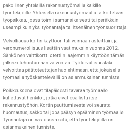
pakollinen yhteisillä rakennustyömailla kaikille
työntekijöille. Yhteisellä rakennustyömaalla tarkoitetaan
työpaikkaa, jossa toimii samanaikaisesti tai peräkkäin
useampi kuin yksi työnantaja tai itsenäinen työnsuorittaja.
Velvollisuus kortin käyttöön tuli voimaan asteittain, ja
veronumerollisuus lisättiin vaatimuksiin vuonna 2012.
Sähköinen valttikortti otettiin laajemmin käyttöön tämän
jälkeen tehostamaan valvontaa. Työturvallisuuslaki
velvoittaa päätoteuttajan huolehtimaan, että jokaisella
työmaalla työskentelevällä on asianmukainen tunniste.
Poikkeuksena ovat tilapäisesti tavaraa työmaalle
kuljettavat henkilöt, jotka eivät osallistu itse
rakennustyöhön. Kortin puuttumisesta voi seurata
huomautus, sakko tai jopa pääsyn epääminen työmaalle.
Työnantaja on vastuussa siitä, että työntekijöillä on
asianmukainen tunniste.