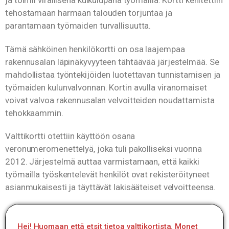
ja toimii virallisena kulkulupana työmailla. Kortti kehitettiin
tehostamaan harmaan talouden torjuntaa ja
parantamaan työmaiden turvallisuutta.
Tämä sähköinen henkilökortti on osa laajempaa
rakennusalan läpinäkyvyyteen tähtäävää järjestelmää. Se
mahdollistaa työntekijöiden luotettavan tunnistamisen ja
työmaiden kulunvalvonnan. Kortin avulla viranomaiset
voivat valvoa rakennusalan velvoitteiden noudattamista
tehokkaammin.
Valttikortti otettiin käyttöön osana
veronumeromenettelyä, joka tuli pakolliseksi vuonna
2012. Järjestelmä auttaa varmistamaan, että kaikki
työmailla työskentelevät henkilöt ovat rekisteröityneet
asianmukaisesti ja täyttävät lakisääteiset velvoitteensa.
Hei! Huomaan että etsit tietoa valttikortista. Monet