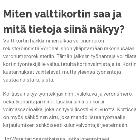
Miten valttikortin saa ja
mitä tietoja siinä näkyy?
Valttikortin hankkiminen alkaa veronumeron
rekisteröinnistä Verohallinnon ylläpitämään rakennusalan
veronumerorekisteriin. Tämän jälkeen työnantaja voi tilata
kortin työntekijälle valtuutetulta kortinvalmistajalta. Kortin
kustannukset vaihtelevat, mutta yleensä työnantaja
vastaa näistä kuluista.
Kortissa näkyy työntekijän nimi, valokuva ja veronumero,
sekä työnantajan nimi. Lisäksi siinä on kortin
voimassaoloaika, joka on tyypillisesti viisi vuotta. Kortissa
on myös sähköinen siru, joka mahdollistaa työmaalle
kirjautumisen sähköisesti kulunvalvontajärjestelmään.
JotWare tarjoaa ratkaisuja, jotka integroituvat