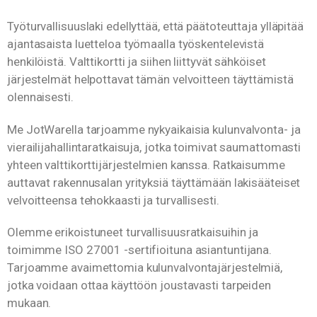
Työturvallisuuslaki edellyttää, että päätoteuttaja ylläpitää
ajantasaista luetteloa työmaalla työskentelevistä
henkilöistä. Valttikortti ja siihen liittyvät sähköiset
järjestelmät helpottavat tämän velvoitteen täyttämistä
olennaisesti.
Me JotWarella tarjoamme nykyaikaisia kulunvalvonta- ja
vierailijahallintaratkaisuja, jotka toimivat saumattomasti
yhteen valttikorttijärjestelmien kanssa. Ratkaisumme
auttavat rakennusalan yrityksiä täyttämään lakisääteiset
velvoitteensa tehokkaasti ja turvallisesti.
Olemme erikoistuneet turvallisuusratkaisuihin ja
toimimme ISO 27001 -sertifioituna asiantuntijana.
Tarjoamme avaimettomia kulunvalvontajärjestelmiä,
jotka voidaan ottaa käyttöön joustavasti tarpeiden
mukaan.