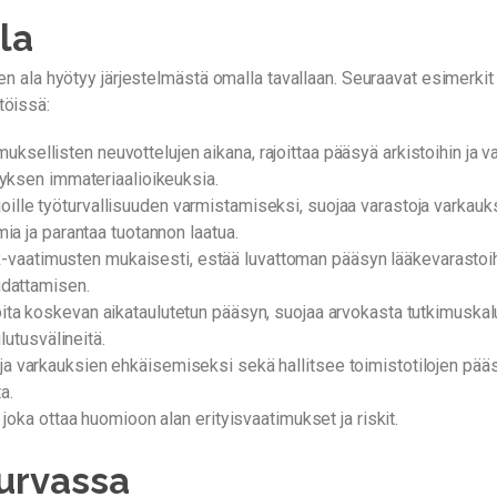
la
nen ala hyötyy järjestelmästä omalla tavallaan. Seuraavat esimerkit
töissä:
muksellisten neuvottelujen aikana, rajoittaa pääsyä arkistoihin ja v
tyksen immateriaalioikeuksia.
oille työturvallisuuden varmistamiseksi, suojaa varastoja varkauksil
ia ja parantaa tuotannon laatua.
R-vaatimusten mukaisesti, estää luvattoman pääsyn lääkevarastoihin
udattamisen.
ioita koskevan aikataulutetun pääsyn, suojaa arvokasta tutkimuskalus
lutusvälineitä.
oja varkauksien ehkäisemiseksi sekä hallitsee toimistotilojen pääsyä
a.
joka ottaa huomioon alan erityisvaatimukset ja riskit.
turvassa