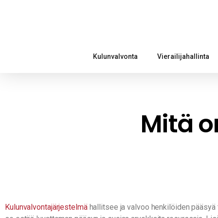
Kulunvalvonta
Vierailijahallinta
Mitä o
Kulunvalvontajärjestelmä
hallitsee ja valvoo henkilöiden pääsyä ti