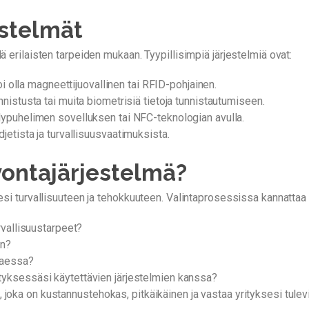
estelmät
ä erilaisten tarpeiden mukaan. Tyypillisimpiä järjestelmiä ovat:
voi olla magneettijuovallinen tai RFID-pohjainen.
nnistusta tai muita biometrisiä tietoja tunnistautumiseen.
lypuhelimen sovelluksen tai NFC-teknologian avulla.
djetista ja turvallisuusvaatimuksista.
vontajärjestelmä?
sesi turvallisuuteen ja tehokkuuteen. Valintaprosessissa kannatta
urvallisuustarpeet?
än?
svaessa?
tyksessäsi käytettävien järjestelmien kanssa?
joka on kustannustehokas, pitkäikäinen ja vastaa yrityksesi tulevi