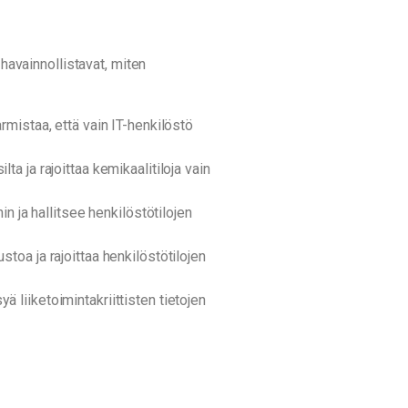
 havainnollistavat, miten
armistaa, että vain IT-henkilöstö
ta ja rajoittaa kemikaalitiloja vain
 ja hallitsee henkilöstötilojen
toa ja rajoittaa henkilöstötilojen
 liiketoimintakriittisten tietojen