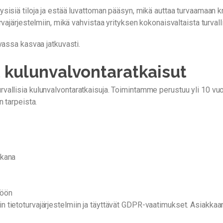
ysisiä tiloja ja estää luvattoman pääsyn, mikä auttaa turvaamaan krii
vajärjestelmiin, mikä vahvistaa yrityksen kokonaisvaltaista turvall
vassa kasvaa jatkuvasti.
t kulunvalvontaratkaisut
rvallisia kulunvalvontaratkaisuja. Toimintamme perustuu yli 10
n tarpeista.
ukana
töön
 tietoturvajärjestelmiin ja täyttävät GDPR-vaatimukset. Asiakkaa