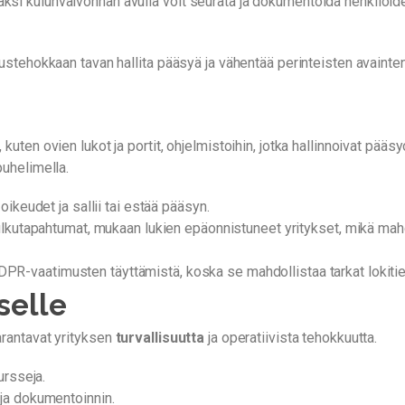
äksi kulunvalvonnan avulla voit seurata ja dokumentoida henkilöide
nnustehokkaan tavan hallita pääsyä ja vähentää perinteisten avainte
kuten ovien lukot ja portit, ohjelmistoihin, jotka hallinnoivat pääs
puhelimella.
 oikeudet ja sallii tai estää pääsyn.
kulkutapahtumat, mukaan lukien epäonnistuneet yritykset, mikä mah
DPR-vaatimusten täyttämistä, koska se mahdollistaa tarkat lokitie
selle
arantavat yrityksen
turvallisuutta
ja operatiivista tehokkuutta.
ursseja.
ja dokumentoinnin.