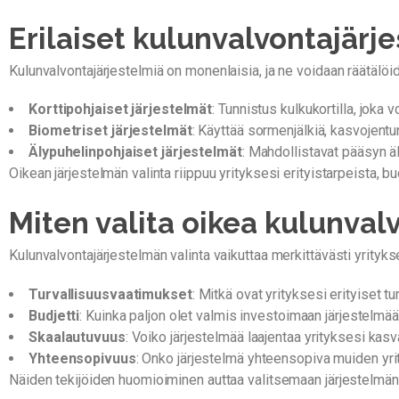
Erilaiset kulunvalvontajärj
Kulunvalvontajärjestelmiä on monenlaisia, ja ne voidaan räätälöid
Korttipohjaiset järjestelmät
: Tunnistus kulkukortilla, joka 
Biometriset järjestelmät
: Käyttää sormenjälkiä, kasvojentu
Älypuhelinpohjaiset järjestelmät
: Mahdollistavat pääsyn ä
Oikean järjestelmän valinta riippuu yrityksesi erityistarpeista, bu
Miten valita oikea kulunval
Kulunvalvontajärjestelmän valinta vaikuttaa merkittävästi yrityk
Turvallisuusvaatimukset
: Mitkä ovat yrityksesi erityiset t
Budjetti
: Kuinka paljon olet valmis investoimaan järjestelmä
Skaalautuvuus
: Voiko järjestelmää laajentaa yrityksesi ka
Yhteensopivuus
: Onko järjestelmä yhteensopiva muiden yri
Näiden tekijöiden huomioiminen auttaa valitsemaan järjestelmän, 