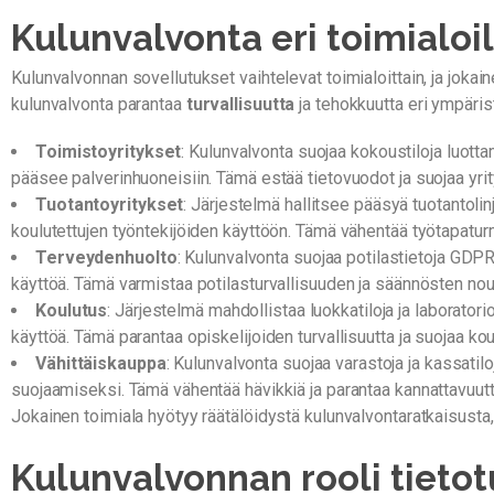
Kulunvalvonta eri toimialoil
Kulunvalvonnan sovellutukset vaihtelevat toimialoittain, ja jokai
kulunvalvonta parantaa
turvallisuutta
ja tehokkuutta eri ympäris
Toimistoyritykset
: Kulunvalvonta suojaa kokoustiloja luotta
pääsee palverinhuoneisiin. Tämä estää tietovuodot ja suojaa yri
Tuotantoyritykset
: Järjestelmä hallitsee pääsyä tuotantolinj
koulutettujen työntekijöiden käyttöön. Tämä vähentää työtapaturm
Terveydenhuolto
: Kulunvalvonta suojaa potilastietoja GDP
käyttöä. Tämä varmistaa potilasturvallisuuden ja säännösten no
Koulutus
: Järjestelmä mahdollistaa luokkatiloja ja laborator
käyttöä. Tämä parantaa opiskelijoiden turvallisuutta ja suojaa kou
Vähittäiskauppa
: Kulunvalvonta suojaa varastoja ja kassatil
suojaamiseksi. Tämä vähentää hävikkiä ja parantaa kannattavuutt
Jokainen toimiala hyötyy räätälöidystä kulunvalvontaratkaisusta, 
Kulunvalvonnan rooli tieto