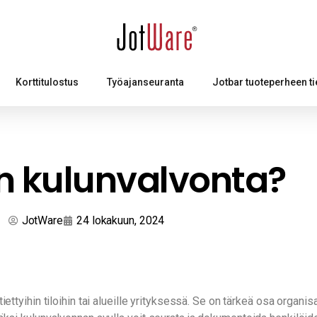
Korttitulostus
Työajanseuranta
Jotbar tuoteperheen ti
n kulunvalvonta?
JotWare
24 lokakuun, 2024
ettyihin tiloihin tai alueille yrityksessä. Se on tärkeä osa organisa