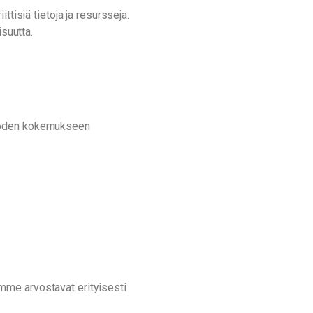
ttisiä tietoja ja resursseja.
isuutta.
 vuoden kokemukseen
mme arvostavat erityisesti