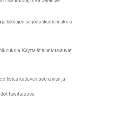
n liikkumista, mikä parantaa
n ja lukkojen sarjoituskustannuksia.
yoikeuksia. Käyttäjät tunnistautuvat
dollistaa kattavan seurannan ja
dot tarvittaessa.