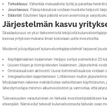
Tehokkuus
: Vähentää manuaalista työtä ja parantaa henkilös
Joustavuus
: Pääsyoikeuksia voidaan muokata helposti tar
Säästöt
: Edullinen tapa päästä eroon avaimista ja sarjoitus
Järjestelmän kasvu yrityk
Skaalautuvuus on yksi tärkeimmistä tekijöistä kulunvalvontajärjes
kasvaa yrityksen mukana ilman kokonaan uutta investointia.
Modernit pilvipohjaiset kulunvalvontajärjestelmät tarjoavat jou
Käyttäjämäärien lisääminen: Helppo siirtyä esimerkiksi 20 käy
Uusien tilojen ja toimipisteiden lisääminen: Järjestelmä voidaa
Ominaisuuksien aktivointi: Uusia toiminnallisuuksia voidaan
Integraatioiden laajentaminen: Liittäminen muihin järjestelmiin
Modulaarinen rakenne mahdollistaa vaiheittaisen käyttöönoton, jo
lähestymistapa minimoi alkuinvestoinnin ja varmistaa, että järje
Tulevaisuuden varautuminen on tärkeää investointipäätöksen kann
eteenpäin. Nämä edut tekevät kulunvalvonnasta tärkeän osan mon