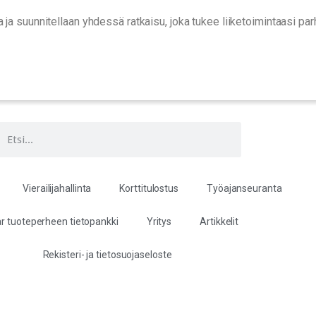
 ja suunnitellaan yhdessä ratkaisu, joka tukee liiketoimintaasi parh
Vierailijahallinta
Korttitulostus
Työajanseuranta
r tuoteperheen tietopankki
Yritys
Artikkelit
Rekisteri- ja tietosuojaseloste