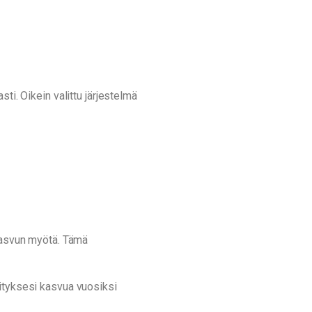
ti. Oikein valittu järjestelmä
 kasvun myötä. Tämä
rityksesi kasvua vuosiksi