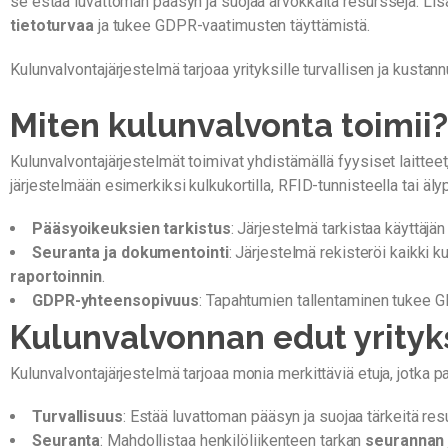
se estää luvattoman pääsyn ja suojaa arvokkaita resursseja. Lis
tietoturvaa
ja tukee GDPR-vaatimusten täyttämistä.
Kulunvalvontajärjestelmä tarjoaa yrityksille turvallisen ja kusta
Miten kulunvalvonta toimii?
Kulunvalvontajärjestelmät toimivat yhdistämällä fyysiset laitteet, 
järjestelmään esimerkiksi kulkukortilla, RFID-tunnisteella tai äly
Pääsyoikeuksien tarkistus
: Järjestelmä tarkistaa käyttäjän
Seuranta ja dokumentointi
: Järjestelmä rekisteröi kaikki 
raportoinnin
.
GDPR-yhteensopivuus
: Tapahtumien tallentaminen tukee G
Kulunvalvonnan edut yrityk
Kulunvalvontajärjestelmä tarjoaa monia merkittäviä etuja, jotka p
Turvallisuus
: Estää luvattoman pääsyn ja suojaa tärkeitä res
Seuranta
: Mahdollistaa henkilöliikenteen tarkan
seurannan