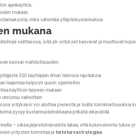
tön ajankäyttöä.
peiden mukaan.
kustannuksista, mikä vähentää ylläpitokustannuksia.
sen mukana
telmää valittaessa, sillä pk-yritykset kasvavat ja muuttuvat nopeas
stavan kasvun mahdollisuuden:
ttäjästä 200 käyttäjään ilman teknisiä rajoituksia
n laajentaa helposti uusiin sijainteihin
 ottaa käyttöön tarpeen mukaan
 onnistuu vaiheittain
ssa yrityksesi voi aloittaa pienestä ja lisätä toiminnallisuuksia
stelmä pysyy kustannustehokkaana pitkällä aikavälillä.
alta – oikea järjestelmävalinta takaa, että kulunvalvonta tukee y
ien yritysten toimintaa ja
tietoturvastrategiaa
.