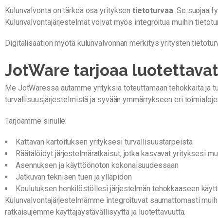
Kulunvalvonta on tärkeä osa yrityksen
tietoturvaa
. Se suojaa fy
Kulunvalvontajärjestelmät voivat myös integroitua muihin tietotur
Digitalisaation myötä kulunvalvonnan merkitys yritysten tietotur
JotWare tarjoaa luotettava
Me JotWaressa autamme yrityksiä toteuttamaan tehokkaita ja tu
turvallisuusjärjestelmistä ja syvään ymmärrykseen eri toimialoje
Tarjoamme sinulle:
Kattavan kartoituksen yrityksesi turvallisuustarpeista
Räätälöidyt järjestelmäratkaisut, jotka kasvavat yrityksesi m
Asennuksen ja käyttöönoton kokonaisuudessaan
Jatkuvan teknisen tuen ja ylläpidon
Koulutuksen henkilöstöllesi järjestelmän tehokkaaseen käyt
Kulunvalvontajärjestelmämme integroituvat saumattomasti muihin
ratkaisujemme käyttäjäystävällisyyttä ja luotettavuutta.