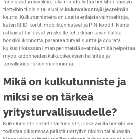
tunnistautumisväline, joka mahdollistaa henkilön pääsyn
tiettyihin tiloihin tai alueille
kulunvalvontajärjestelmän
kautta. Kulkutunnisteita on useita erilaisia vaihtoehtoja,
kuten RFID-kortit, mobiilitunnisteet ja PIN-koodit. Nämä
ratkaisut tarjoavat yrityksille tehokkaan tavan hallita
henkilöliikennettä, parantaa turvallisuutta ja seurata
kulkua tiloissaan ilman perinteisiä avaimia, mikä helpottaa
myös kadonneiden kulkuoikeuksien hallintaa ja
turvallisuusriskien minimointia.
Mikä on kulkutunniste ja
miksi se on tärkeä
yritysturvallisuudelle?
Kulkutunniste on laite tai tunniste, jonka avulla henkilö voi
todistaa oikeutensa päästä tiettyihin tiloihin tai alueisiin.
Modernissa
yritysturvallisuudessa
kulkutunnisteet ovat