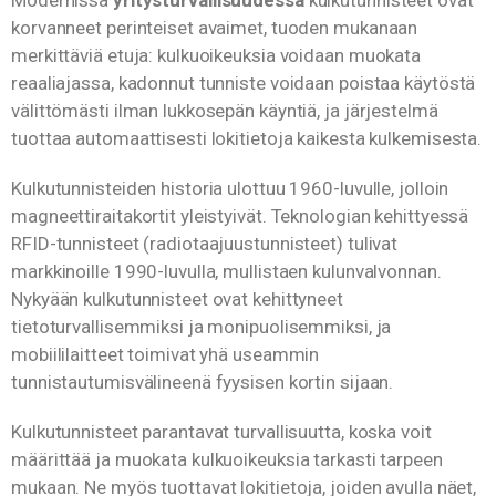
korvanneet perinteiset avaimet, tuoden mukanaan
merkittäviä etuja: kulkuoikeuksia voidaan muokata
reaaliajassa, kadonnut tunniste voidaan poistaa käytöstä
välittömästi ilman lukkosepän käyntiä, ja järjestelmä
tuottaa automaattisesti lokitietoja kaikesta kulkemisesta.
Kulkutunnisteiden historia ulottuu 1960-luvulle, jolloin
magneettiraitakortit yleistyivät. Teknologian kehittyessä
RFID-tunnisteet (radiotaajuustunnisteet) tulivat
markkinoille 1990-luvulla, mullistaen kulunvalvonnan.
Nykyään kulkutunnisteet ovat kehittyneet
tietoturvallisemmiksi ja monipuolisemmiksi, ja
mobiililaitteet toimivat yhä useammin
tunnistautumisvälineenä fyysisen kortin sijaan.
Kulkutunnisteet parantavat turvallisuutta, koska voit
määrittää ja muokata kulkuoikeuksia tarkasti tarpeen
mukaan. Ne myös tuottavat lokitietoja, joiden avulla näet,