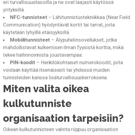
eri turvallisuustasoilla ja ne ovat laajasti käytössä
yrityksillä.
NFC-tunnisteet
– Lähitunnistustekniikkaa (Near Field
Communication) hyödyntävät kortit tai tarrat, joita
käytetään lyhyillä etäisyyksillä.
Mobiilitunnisteet
– Älypuhelinsovellukset, jotka
mahdollistavat kulkemisen ilman fyysistä korttia, mikä
tekee hallinnoinnista joustavampaa.
PIN-koodit
– Henkilökohtaiset numerokoodit, joita
voidaan käyttää itsenäisesti tai yhdessä muiden
tunnisteiden kanssa lisäturvallisuuskerroksena.
Miten valita oikea
kulkutunniste
organisaation tarpeisiin?
Oikean kulkutunnisteen valinta riippuu organisaation