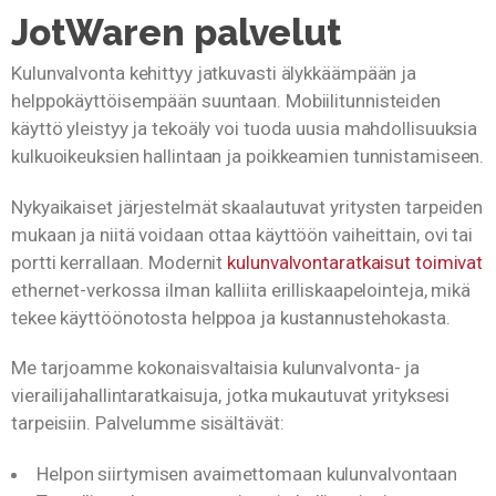
JotWaren palvelut
Kulunvalvonta kehittyy jatkuvasti älykkäämpään ja
helppokäyttöisempään suuntaan. Mobiilitunnisteiden
käyttö yleistyy ja tekoäly voi tuoda uusia mahdollisuuksia
kulkuoikeuksien hallintaan ja poikkeamien tunnistamiseen.
Nykyaikaiset järjestelmät skaalautuvat yritysten tarpeiden
mukaan ja niitä voidaan ottaa käyttöön vaiheittain, ovi tai
portti kerrallaan. Modernit
kulunvalvontaratkaisut toimivat
ethernet-verkossa ilman kalliita erilliskaapelointeja, mikä
tekee käyttöönotosta helppoa ja kustannustehokasta.
Me tarjoamme kokonaisvaltaisia kulunvalvonta- ja
vierailijahallintaratkaisuja, jotka mukautuvat yrityksesi
tarpeisiin. Palvelumme sisältävät:
Helpon siirtymisen avaimettomaan kulunvalvontaan