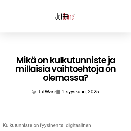
Mikä on kulkutunniste ja
millaisia vaihtoehtoja on
olemassa?
JotWare
1 syyskuun, 2025
Kulkutunniste on fyysinen tai digitaalinen