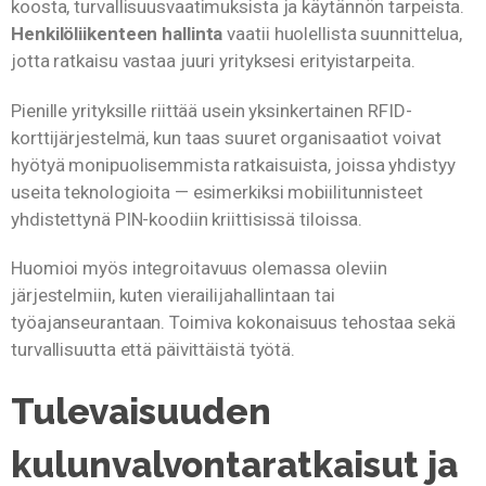
koosta, turvallisuusvaatimuksista ja käytännön tarpeista.
Henkilöliikenteen hallinta
vaatii huolellista suunnittelua,
jotta ratkaisu vastaa juuri yrityksesi erityistarpeita.
Pienille yrityksille riittää usein yksinkertainen RFID-
korttijärjestelmä, kun taas suuret organisaatiot voivat
hyötyä monipuolisemmista ratkaisuista, joissa yhdistyy
useita teknologioita — esimerkiksi mobiilitunnisteet
yhdistettynä PIN-koodiin kriittisissä tiloissa.
Huomioi myös integroitavuus olemassa oleviin
järjestelmiin, kuten vierailijahallintaan tai
työajanseurantaan. Toimiva kokonaisuus tehostaa sekä
turvallisuutta että päivittäistä työtä.
Tulevaisuuden
kulunvalvontaratkaisut ja