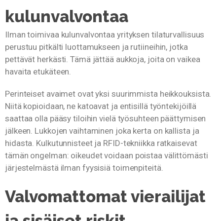
kulunvalvontaa
Ilman toimivaa kulunvalvontaa yrityksen tilaturvallisuus
perustuu pitkälti luottamukseen ja rutiineihin, jotka
pettävät herkästi. Tämä jättää aukkoja, joita on vaikea
havaita etukäteen.
Perinteiset avaimet ovat yksi suurimmista heikkouksista.
Niitä kopioidaan, ne katoavat ja entisillä työntekijöillä
saattaa olla pääsy tiloihin vielä työsuhteen päättymisen
jälkeen. Lukkojen vaihtaminen joka kerta on kallista ja
hidasta. Kulkutunnisteet ja RFID-tekniikka ratkaisevat
tämän ongelman: oikeudet voidaan poistaa välittömästi
järjestelmästä ilman fyysisiä toimenpiteitä.
Valvomattomat vierailijat
ja sisäiset riskit