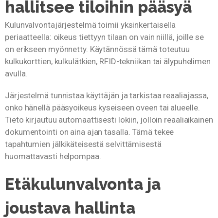
hallitsee tiloihin pääsyä
Kulunvalvontajärjestelmä toimii yksinkertaisella
periaatteella: oikeus tiettyyn tilaan on vain niillä, joille se
on erikseen myönnetty. Käytännössä tämä toteutuu
kulkukorttien, kulkulätkien, RFID-tekniikan tai älypuhelimen
avulla.
Järjestelmä tunnistaa käyttäjän ja tarkistaa reaaliajassa,
onko hänellä pääsyoikeus kyseiseen oveen tai alueelle.
Tieto kirjautuu automaattisesti lokiin, jolloin reaaliaikainen
dokumentointi on aina ajan tasalla. Tämä tekee
tapahtumien jälkikäteisestä selvittämisestä
huomattavasti helpompaa.
Etäkulunvalvonta ja
joustava hallinta