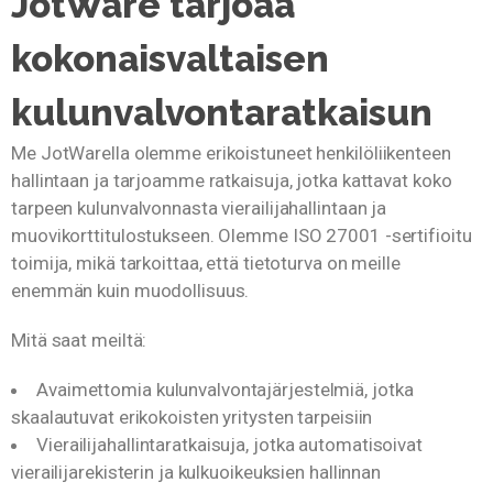
JotWare tarjoaa
kokonaisvaltaisen
kulunvalvontaratkaisun
Me JotWarella olemme erikoistuneet henkilöliikenteen
hallintaan ja tarjoamme ratkaisuja, jotka kattavat koko
tarpeen kulunvalvonnasta vierailijahallintaan ja
muovikorttitulostukseen. Olemme ISO 27001 -sertifioitu
toimija, mikä tarkoittaa, että tietoturva on meille
enemmän kuin muodollisuus.
Mitä saat meiltä:
Avaimettomia kulunvalvontajärjestelmiä, jotka
skaalautuvat erikokoisten yritysten tarpeisiin
Vierailijahallintaratkaisuja, jotka automatisoivat
vierailijarekisterin ja kulkuoikeuksien hallinnan