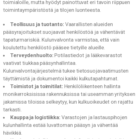
toimialoille, mutta hyödyt painottuvat eri tavoin riippuen
toimintaympäristöstä ja tilojen luonteesta.
Teollisuus ja tuotanto:
Vaarallisten alueiden
pääsyrajoitukset suojaavat henkilöstöä ja vähentävät
tapaturmariskiä. Kulunvalvonta varmistaa, että vain
koulutettu henkilöstö pääsee tietyille alueille.
Terveydenhuolto:
Potilastiedot ja lääkevarastot
vaativat tiukkaa pääsynhallintaa.
Kulunvalvontajärjestelmä tukee tietosuojavaatimusten
täyttämistä ja dokumentoi kaikki kulkutapahtumat.
Toimistot ja toimitilat:
Henkilöliikenteen hallinta
monikerroksisissa rakennuksissa tai useamman yrityksen
jakamissa tiloissa selkeytyy, kun kulkuoikeudet on rajattu
tarkasti.
Kauppa ja logistiikka:
Varastojen ja lastauspihojen
kulunhallinta estää luvattoman pääsyn ja vähentää
hävikkiä.