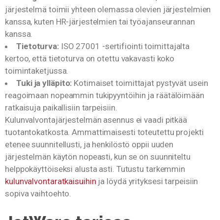
järjestelmä toimii yhteen olemassa olevien järjestelmien
kanssa, kuten HR-järjestelmien tai työajanseurannan
kanssa.
Tietoturva:
ISO 27001 -sertifiointi toimittajalta
kertoo, että tietoturva on otettu vakavasti koko
toimintaketjussa.
Tuki ja ylläpito:
Kotimaiset toimittajat pystyvät usein
reagoimaan nopeammin tukipyyntöihin ja räätälöimään
ratkaisuja paikallisiin tarpeisiin.
Kulunvalvontajärjestelmän asennus ei vaadi pitkää
tuotantokatkosta. Ammattimaisesti toteutettu projekti
etenee suunnitellusti, ja henkilöstö oppii uuden
järjestelmän käytön nopeasti, kun se on suunniteltu
helppokäyttöiseksi alusta asti. Tutustu tarkemmin
kulunvalvontaratkaisuihin
ja löydä yrityksesi tarpeisiin
sopiva vaihtoehto.