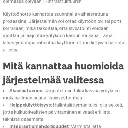
olemassa olevaan IT-infrastruktuuriin.
Käyttöönotto kannattaa suunnitella vaiheistettuna
prosessina. Järjestelmän voi ottaa käyttöön ovi tai portti
kerrallaan, mikä tarkoittaa, että investointi voidaan
ajoittaa ja laajentaa yrityksen kasvun mukana. Tämä
lähestymistapa vähentää käyttöönottoon liittyvää häiriötä
arjessa.
Mitä kannattaa huomioida
järjestelmää valitessa
Skaalautuvuus:
Järjestelmän tulisi kasvaa yrityksen
mukana ilman suuria lisäinvestointeja.
Helppokäyttöisyys:
Hallintaliittymän tulisi olla selkeä,
jotta kulkuoikeuksien päivittäminen ei vaadi erillistä
teknistä osaamista.
Integraatiomahdollisuudet:
Varmista, että