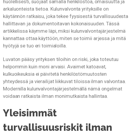
huolellisesti, suojaat samalla henkilöstöä, omaisuutta ja
arkaluonteista tietoa. Kulunvalvonta yrityksille on
käytännön ratkaisu, joka tekee fyysisestä turvallisuudesta
hallittavan ja dokumentoitavan kokonaisuuden. Tässä
artikkelissa käymme läpi, miksi kulunvalvontajärjestelmä
kannattaa ottaa käyttöön, miten se toimii arjessa ja mitä
hyötyjä se tuo eri toimialoilla.
Luvaton pääsy yrityksen tiloihin on riski, joka toteutuu
helpommin kuin moni arvaisi. Avaimet katoavat,
kulkuoikeuksia ei päivitetä henkilöstömuutosten
yhteydessä ja vierailijat liikkuvat tiloissa ilman valvontaa.
Modernilla kulunvalvontajärjestelmällä nämä ongelmat
voidaan ratkaista ilman monimutkaista hallintaa.
Yleisimmät
turvallisuusriskit ilman