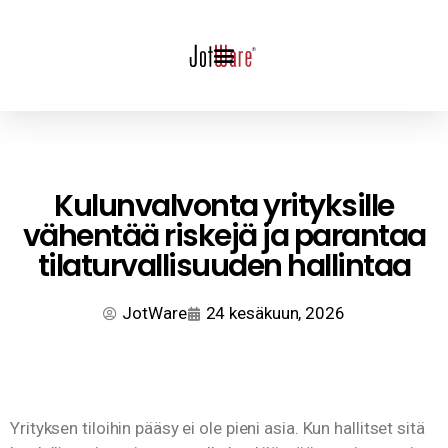
Kulunvalvonta yrityksille
vähentää riskejä ja parantaa
tilaturvallisuuden hallintaa
JotWare
24 kesäkuun, 2026
Yrityksen tiloihin pääsy ei ole pieni asia. Kun hallitset sitä