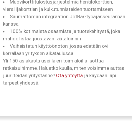
Muovikorttitulostusjärjestelmiä henkilökorttien,
vierailijakorttien ja kulkutunnisteiden tuottamiseen
Saumattoman integraation JotBar-työajanseurannan
kanssa
100% kotimaista osaamista ja tuotekehitystä, joka
mahdollistaa joustavan räätälöinnin
Vaiheistetun käyttöönoton, jossa edetään ovi
kerrallaan yrityksen aikataulussa
Yli 150 asiakasta useilla eri toimialoilla luottaa
ratkaisuihimme. Haluatko kuulla, miten voisimme auttaa
juuri teidän yritystänne?
Ota yhteyttä
ja käydään läpi
tarpeet yhdessä.