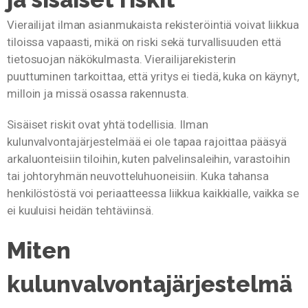
Vierailijat ilman asianmukaista rekisteröintiä voivat liikkua
tiloissa vapaasti, mikä on riski sekä turvallisuuden että
tietosuojan näkökulmasta. Vierailijarekisterin
puuttuminen tarkoittaa, että yritys ei tiedä, kuka on käynyt,
milloin ja missä osassa rakennusta.
Sisäiset riskit ovat yhtä todellisia. Ilman
kulunvalvontajärjestelmää ei ole tapaa rajoittaa pääsyä
arkaluonteisiin tiloihin, kuten palvelinsaleihin, varastoihin
tai johtoryhmän neuvotteluhuoneisiin. Kuka tahansa
henkilöstöstä voi periaatteessa liikkua kaikkialle, vaikka se
ei kuuluisi heidän tehtäviinsä.
Miten
kulunvalvontajärjestelmä