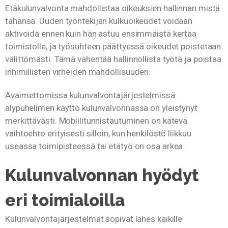
Etäkulunvalvonta mahdollistaa oikeuksien hallinnan mistä
tahansa. Uuden työntekijän kulkuoikeudet voidaan
aktivoida ennen kuin hän astuu ensimmäistä kertaa
toimistolle, ja työsuhteen päättyessä oikeudet poistetaan
välittömästi. Tämä vähentää hallinnollista työtä ja poistaa
inhimillisten virheiden mahdollisuuden.
Avaimettomissa kulunvalvontajärjestelmissä
älypuhelimen käyttö kulunvalvonnassa on yleistynyt
merkittävästi. Mobiilitunnistautuminen on kätevä
vaihtoehto erityisesti silloin, kun henkilöstö liikkuu
useassa toimipisteessä tai etätyö on osa arkea.
Kulunvalvonnan hyödyt
eri toimialoilla
Kulunvalvontajärjestelmät sopivat lähes kaikille