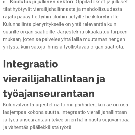
Koulutus ja julkinen sektori:
Oppilaitokset ja julkiset
tilat hyötyvät vierailijahallinnasta ja mahdollisuudesta
rajata pääsy tiettyihin tiloihin tietyille henkilöryhmille.
Kulunhallinta pienyritykselle on yhtä relevanttia kuin
suurille organisaatioille. Järjestelmä skaalautuu tarpeen
mukaan, joten se palvelee yhtä lailla muutaman hengen
yritystä kuin satoja ihmisiä työllistävää organisaatiota.
Integraatio
vierailijahallintaan ja
työajanseurantaan
Kulunvalvontajärjestelmä toimii parhaiten, kun se on osa
laajempaa kokonaisuutta. Integraatio vierailijahallintaan
ja työajanseurantaan tekee arjen hallinnasta sujuvampaa
ja vähentää päällekkäistä työtä.