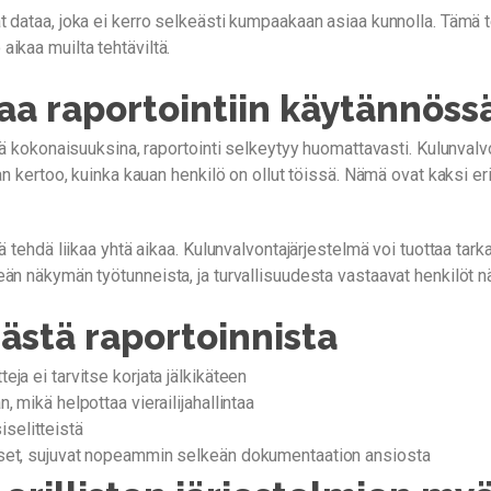
at dataa, joka ei kerro selkeästi kumpaakaan asiaa kunnolla. Täm
ikaa muilta tehtäviltä.
aa raportointiin käytännöss
nä kokonaisuuksina, raportointi selkeytyy huomattavasti. Kulunvalvo
n kertoo, kuinka kauan henkilö on ollut töissä. Nämä ovat kaksi eri 
tehdä liikaa yhtä aikaa. Kulunvalvontajärjestelmä voi tuottaa tarkan
eän näkymän työtunneista, ja turvallisuudesta vastaavat henkilöt 
ästä raportoinnista
eja ei tarvitse korjata jälkikäteen
, mikä helpottaa vierailijahallintaa
selitteistä
tukset, sujuvat nopeammin selkeän dokumentaation ansiosta