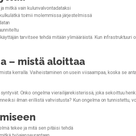
i ja mitkä vain kulunvalvontadataksi
 kulkulätkä toimii molemmissa järjestelmissä
datan
uunniteltu
äyttäjän tarvitsee tehdä mitään ylimääräistä. Kun infrastruktuuri 
a – mistä aloittaa
mista kerralla. Vaiheistaminen on usein viisaampaa, koska se anta
syntyvät. Onko ongelma vierailijarekisterissä, joka sekoittuu hen
nneiksi ilman erillistä vahvistusta? Kun ongelma on tunnistettu, void
amiseen
stelmä tekee ja mitä sen pitäisi tehdä
 mitkä työajanseurantaan