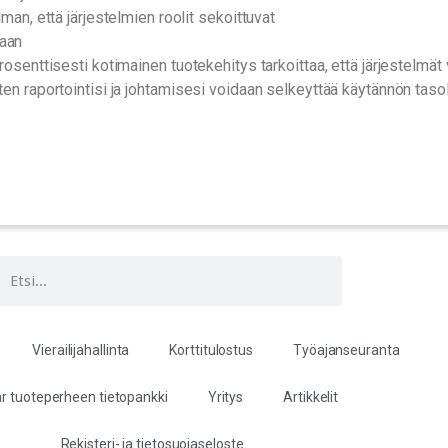
n, että järjestelmien roolit sekoittuvat
laan
prosenttisesti kotimainen tuotekehitys tarkoittaa, että järjestelmät 
iten raportointisi ja johtamisesi voidaan selkeyttää käytännön taso
Vierailijahallinta
Korttitulostus
Työajanseuranta
r tuoteperheen tietopankki
Yritys
Artikkelit
Rekisteri- ja tietosuojaseloste