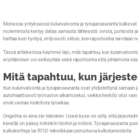
Monessa yrityksessä kulunvalvonta ja työajanseuranta kulkevat k
molemmista kertyy dataa samasta lähteestä: ovista, porteista ja
haittaa kuin hyötyä, erityisesti silloin, kun raportointia tarvitaan
Tässä artikkelissa käymme läpi, mitä tapahtuu, kun kulunvalvontaj
eriyttäminen voi selkeyttää sekä raportointia että johtamista käy
Mitä tapahtuu, kun järjest
Kun kulunvalvonta ja työajanseuranta ovat yhdistettynä samaan jä
automaattisesti työvuoron alkamiseksi, vaikka henkilö olisi vain k
eivät vastaa todellista työaikaa.
Ongelma ei aina ole tekninen. Usein kyse on siitä, että järjestelmä
kenellä on pääsy mihinkin tiloihin ja milloin. Työajanseuranta p
kulkukortteja tai RFID-tekniikkaan perustuvia kulkutunnisteita.