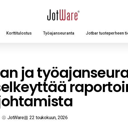
Korttitulostus
Työajanseuranta
Jotbar tuoteperheen ti
an ja työajanseur
elkeyttää raportoin
johtamista
JotWare
22 toukokuun, 2026