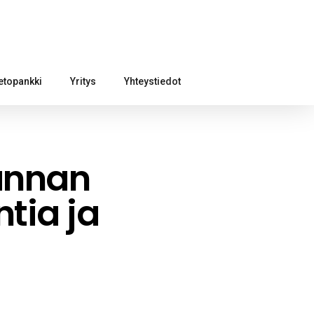
etopankki
Yritys
Yhteystiedot
annan
tia ja