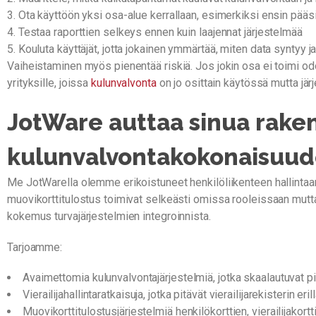
Ota käyttöön yksi osa-alue kerrallaan, esimerkiksi ensin pääsis
Testaa raporttien selkeys ennen kuin laajennat järjestelmää
Kouluta käyttäjät, jotta jokainen ymmärtää, miten data syntyy 
Vaiheistaminen myös pienentää riskiä. Jos jokin osa ei toimi odo
yrityksille, joissa
kulunvalvonta
on jo osittain käytössä mutta jär
JotWare auttaa sinua rake
kulunvalvontakokonaisuu
Me JotWarella olemme erikoistuneet henkilöliikenteen hallintaan, 
muovikorttitulostus toimivat selkeästi omissa rooleissaan mutta
kokemus turvajärjestelmien integroinnista.
Tarjoamme:
Avaimettomia kulunvalvontajärjestelmiä, jotka skaalautuvat pie
Vierailijahallintaratkaisuja, jotka pitävät vierailijarekisterin e
Muovikorttitulostusjärjestelmiä henkilökorttien, vierailijakort