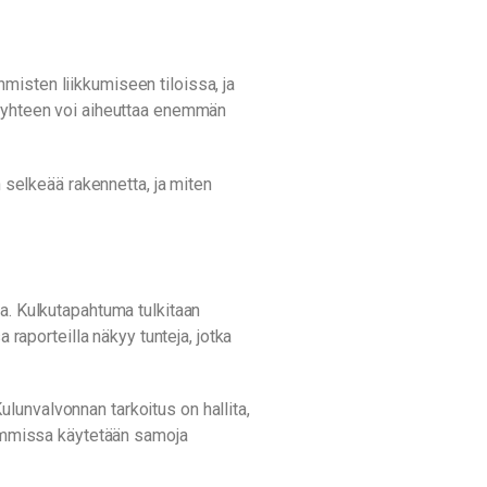
misten liikkumiseen tiloissa, ja
en yhteen voi aiheuttaa enemmän
n selkeää rakennetta, ja miten
ua. Kulkutapahtuma tulkitaan
 raporteilla näkyy tunteja, jotka
Kulunvalvonnan tarkoitus on hallita,
olemmissa käytetään samoja