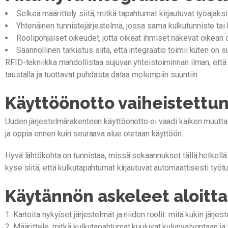
Selkeä määrittely siitä, mitkä tapahtumat kirjautuvat työajaks
Yhtenäinen tunnistejärjestelmä, jossa sama kulkutunniste tai
Roolipohjaiset oikeudet, jotta oikeat ihmiset näkevät oikean 
Säännöllinen tarkistus siitä, että integraatio toimii kuten on s
RFID-tekniikka mahdollistaa sujuvan yhteistoiminnan ilman, että k
taustalla ja tuottavat puhdasta dataa molempiin suuntiin.
Käyttöönotto vaiheistettun
Uuden järjestelmärakenteen käyttöönotto ei vaadi kaiken muutta
ja oppia ennen kuin seuraava alue otetaan käyttöön.
Hyvä lähtökohta on tunnistaa, missä sekaannukset tällä hetkellä 
kyse siitä, että kulkutapahtumat kirjautuvat automaattisesti työtu
Käytännön askeleet aloitt
Kartoita nykyiset järjestelmät ja niiden roolit: mitä kukin järje
Määrittele, mitkä kulkutapahtumat kuuluvat kulunvalvontaan ja