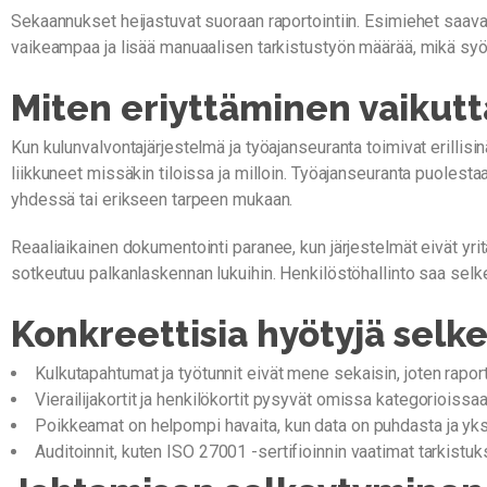
Sekaannukset heijastuvat suoraan raportointiin. Esimiehet saav
vaikeampaa ja lisää manuaalisen tarkistustyön määrää, mikä syö a
Miten eriyttäminen vaikutt
Kun kulunvalvontajärjestelmä ja työajanseuranta toimivat erillisi
liikkuneet missäkin tiloissa ja milloin. Työajanseuranta puolestaa
yhdessä tai erikseen tarpeen mukaan.
Reaaliaikainen dokumentointi paranee, kun järjestelmät eivät yritä 
sotkeutuu palkanlaskennan lukuihin. Henkilöstöhallinto saa selk
Konkreettisia hyötyjä selke
Kulkutapahtumat ja työtunnit eivät mene sekaisin, joten raportt
Vierailijakortit ja henkilökortit pysyvät omissa kategorioissaan
Poikkeamat on helpompi havaita, kun data on puhdasta ja yksi
Auditoinnit, kuten ISO 27001 -sertifioinnin vaatimat tarkis