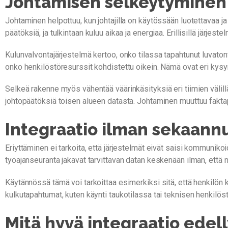
Johtamisen selkeytyminen e
Johtaminen helpottuu, kun johtajilla on käytössään luotettavaa j
päätöksiä, ja tulkintaan kuluu aikaa ja energiaa. Erillisillä järjest
Kulunvalvontajärjestelmä kertoo, onko tilassa tapahtunut luvaton
onko henkilöstöresurssit kohdistettu oikein. Nämä ovat eri kysymy
Selkeä rakenne myös vähentää väärinkäsityksiä eri tiimien välill
johtopäätöksiä toisen alueen datasta. Johtaminen muuttuu fak
Integraatio ilman sekaannu
Eriyttäminen ei tarkoita, että järjestelmät eivät saisi kommunikoi
työajanseuranta jakavat tarvittavan datan keskenään ilman, että n
Käytännössä tämä voi tarkoittaa esimerkiksi sitä, että henkilön 
kulkutapahtumat, kuten käynti taukotilassa tai teknisen henkilös
Mitä hyvä integraatio edel