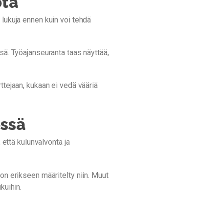
ötä
 lukuja ennen kuin voi tehdä
sä. Työajanseuranta taas näyttää,
ttejaan, kukaan ei vedä vääriä
össä
 että kulunvalvonta ja
on erikseen määritelty niin. Muut
kuihin.