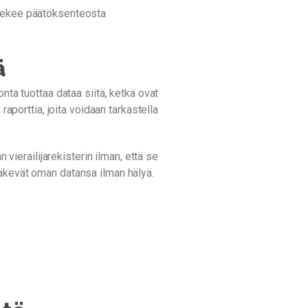
ä tekee päätöksenteosta
ä
nta tuottaa dataa siitä, ketkä ovat
raporttia, joita voidaan tarkastella
 vierailijarekisterin ilman, että se
näkevät oman datansa ilman hälyä.