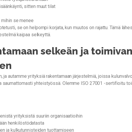
äänkäynti, sitten muut tilat
ja mihin se menee
tetusti, se on helpompi korjata, kun muutos on rajattu. Tämä lähes
jestelmä kaipaa selkeyttä.
ntamaan selkeän ja toimiva
den
ja autamme yrityksiä rakentamaan järjestelmiä, joissa kulunvalvonta
 saumattomasti yhteistyössä. Olemme ISO 27001 -sertifioitu toimi
nistä yrityksistä suuriin organisaatioihin
rillään henkilöstödatasta
tien ja kulkutunnisteiden tuottamiseen