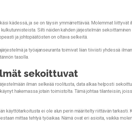
äsi kädessä, ja se on täysin ymmärrettävää. Molemmat liittyvät ih
 kulkutunnisteista. Silti näiden kahden järjestelmän sekoittamin
 nopeasti ja johtopäätösten on oltava selkeitä.
ärjestelmä ja työajanseuranta toimivat liian tiiviisti yhdessä ilma
tännön tasolla.
elmät sekoittuvat
rjestelmään ilman selkeää roolitusta, data alkaa helposti sekoitt
äynyt hakemassa jotain toimistolta. Tämä johtaa tilanteisiin, joissa
n käyttötarkoitusta ei ole alun perin määritelty riittävän tarkasti. 
uolestaan mittaa tehtyä työaikaa. Nämä ovat eri asioita, vaikka m