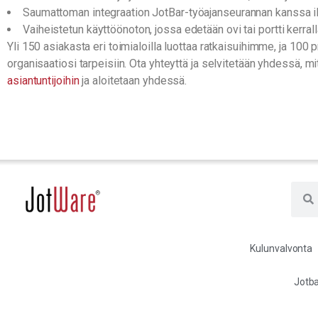
Saumattoman integraation JotBar-työajanseurannan kanssa ilma
Vaiheistetun käyttöönoton, jossa edetään ovi tai portti kerral
Yli 150 asiakasta eri toimialoilla luottaa ratkaisuihimme, ja 100 
organisaatiosi tarpeisiin. Ota yhteyttä ja selvitetään yhdessä, m
asiantuntijoihin
ja aloitetaan yhdessä.
Kulunvalvonta
Jotba