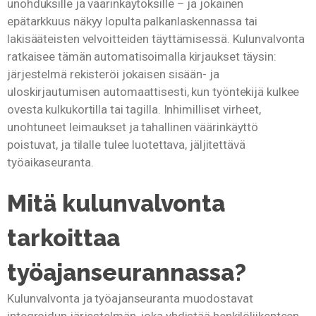
unohduksille ja väärinkäytöksille – ja jokainen
epätarkkuus näkyy lopulta palkanlaskennassa tai
lakisääteisten velvoitteiden täyttämisessä. Kulunvalvonta
ratkaisee tämän automatisoimalla kirjaukset täysin:
järjestelmä rekisteröi jokaisen sisään- ja
uloskirjautumisen automaattisesti, kun työntekijä kulkee
ovesta kulkukortilla tai tagilla. Inhimilliset virheet,
unohtuneet leimaukset ja tahallinen väärinkäyttö
poistuvat, ja tilalle tulee luotettava, jäljitettävä
työaikaseuranta.
Mitä kulunvalvonta
tarkoittaa
työajanseurannassa?
Kulunvalvonta ja työajanseuranta muodostavat
integroidun järjestelmän, joka yhdistää henkilöliikenteen