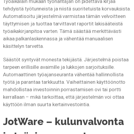
Työaikalain mukaan työnantajan on pidettävä kirjaa
tehdyistä työtunneista ja niistä suoritetuista korvauksista.
Automatisoitu järjestelmä varmistaa tämän velvoitteen
täyttymisen ja tuottaa tarvittavat raportit lakisääteistä
työaikakirjanpitoa varten. Tämä säästää merkittävästi
aikaa palkanlaskennassa ja vähentää manuaalisen
käsittelyn tarvetta.
Säästöt syntyvät monesta tekijästä. Järjestelmä poistaa
tarpeen erillisille avaimille ja lukkojen sarjoituksille.
Automaattinen työajanseuranta vähentää hallinnollista
työtä ja parantaa tarkkuutta. Vaiheittainen käyttöönotto
mahdollistaa investoinnin porrastamisen ovi tai portti
kerrallaan – mikä tarkoittaa, että järjestelmän voi ottaa
käyttöön ilman suurta kertainvestointia.
JotWare – kulunvalvonta