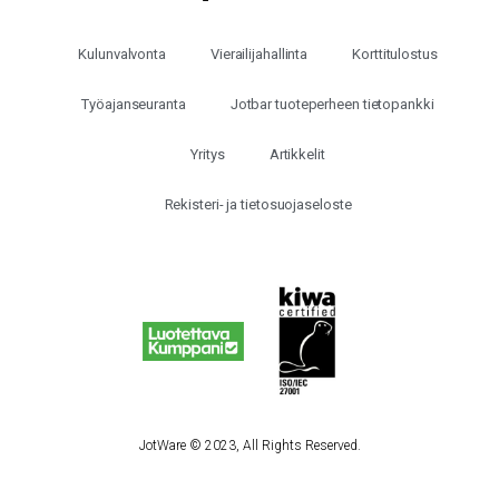
Kulunvalvonta
Vierailijahallinta
Korttitulostus
Työajanseuranta
Jotbar tuoteperheen tietopankki
Yritys
Artikkelit
Rekisteri- ja tietosuojaseloste
JotWare © 2023, All Rights Reserved.