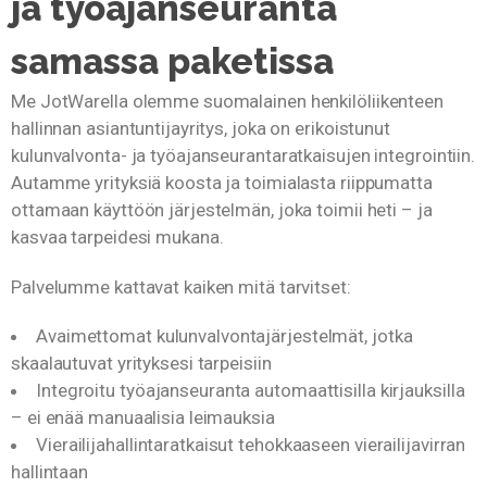
ja työajanseuranta
samassa paketissa
Me JotWarella olemme suomalainen henkilöliikenteen
hallinnan asiantuntijayritys, joka on erikoistunut
kulunvalvonta- ja työajanseurantaratkaisujen integrointiin.
Autamme yrityksiä koosta ja toimialasta riippumatta
ottamaan käyttöön järjestelmän, joka toimii heti – ja
kasvaa tarpeidesi mukana.
Palvelumme kattavat kaiken mitä tarvitset:
Avaimettomat kulunvalvontajärjestelmät, jotka
skaalautuvat yrityksesi tarpeisiin
Integroitu työajanseuranta automaattisilla kirjauksilla
– ei enää manuaalisia leimauksia
Vierailijahallintaratkaisut tehokkaaseen vierailijavirran
hallintaan