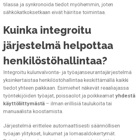
tilassa ja synkronoida tiedot myöhemmin, joten
sähkökatkoksetkaan eivät häiritse toimintaa.
Kuinka integroitu
järjestelmä helpottaa
henkilöstöhallintaa?
Integroitu kulunvalvonta- ja työajanseurantajärjestelmä
yksinkertaistaa henkilöstöhallintaa keskittämällä kaikki
tiedot yhteen paikkaan. Esimiehet näkevät reaaliajassa
työntekijöiden työajat, poissaolot ja poikkeamat
yhdestä
käyttöliittymästä
– ilman erillisiä taulukoita tai
manuaalista koostamista.
Järjestelmä erittelee automaattisesti säännöllisen
työajan ylitykset, liukumat ja lomasaldokertymät.