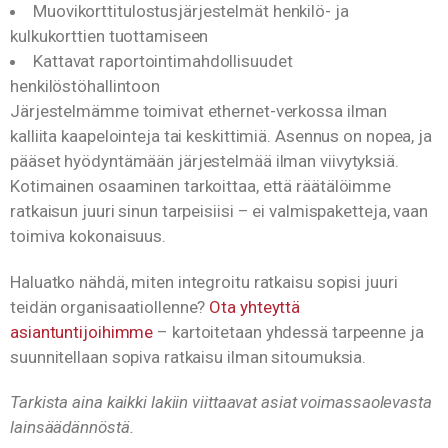
Muovikorttitulostusjärjestelmät henkilö- ja
kulkukorttien tuottamiseen
Kattavat raportointimahdollisuudet
henkilöstöhallintoon
Järjestelmämme toimivat ethernet-verkossa ilman
kalliita kaapelointeja tai keskittimiä. Asennus on nopea, ja
pääset hyödyntämään järjestelmää ilman viivytyksiä.
Kotimainen osaaminen tarkoittaa, että räätälöimme
ratkaisun juuri sinun tarpeisiisi – ei valmispaketteja, vaan
toimiva kokonaisuus.
Haluatko nähdä, miten integroitu ratkaisu sopisi juuri
teidän organisaatiollenne?
Ota yhteyttä
asiantuntijoihimme
– kartoitetaan yhdessä tarpeenne ja
suunnitellaan sopiva ratkaisu ilman sitoumuksia.
Tarkista aina kaikki lakiin viittaavat asiat voimassaolevasta
lainsäädännöstä.