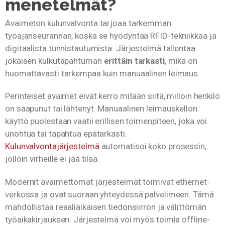
menetelmät?
Avaimeton kulunvalvonta tarjoaa tarkemman
työajanseurannan, koska se hyödyntää RFID-tekniikkaa ja
digitaalista tunnistautumista. Järjestelmä tallentaa
jokaisen kulkutapahtuman
erittäin tarkasti
, mikä on
huomattavasti tarkempaa kuin manuaalinen leimaus.
Perinteiset avaimet eivät kerro mitään siitä, milloin henkilö
on saapunut tai lähtenyt. Manuaalinen leimauskellon
käyttö puolestaan vaatii erillisen toimenpiteen, joka voi
unohtua tai tapahtua epätarkasti.
Kulunvalvontajärjestelmä
automatisoi koko prosessin,
jolloin virheille ei jää tilaa.
Modernit avaimettomat järjestelmät toimivat ethernet-
verkossa ja ovat suoraan yhteydessä palvelimeen. Tämä
mahdollistaa reaaliaikaisen tiedonsiirron ja välittömän
työaikakirjauksen. Järjestelmä voi myös toimia offline-