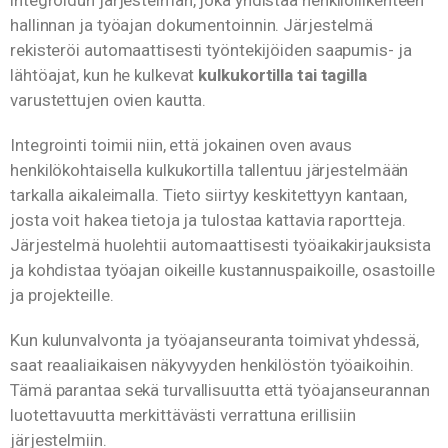
hallinnan ja työajan dokumentoinnin. Järjestelmä
rekisteröi automaattisesti työntekijöiden saapumis- ja
lähtöajat, kun he kulkevat
kulkukortilla tai tagilla
varustettujen ovien kautta.
Integrointi toimii niin, että jokainen oven avaus
henkilökohtaisella kulkukortilla tallentuu järjestelmään
tarkalla aikaleimalla. Tieto siirtyy keskitettyyn kantaan,
josta voit hakea tietoja ja tulostaa kattavia raportteja.
Järjestelmä huolehtii automaattisesti työaikakirjauksista
ja kohdistaa työajan oikeille kustannuspaikoille, osastoille
ja projekteille.
Kun kulunvalvonta ja työajanseuranta toimivat yhdessä,
saat reaaliaikaisen näkyvyyden henkilöstön työaikoihin.
Tämä parantaa sekä turvallisuutta että työajanseurannan
luotettavuutta merkittävästi verrattuna erillisiin
järjestelmiin.