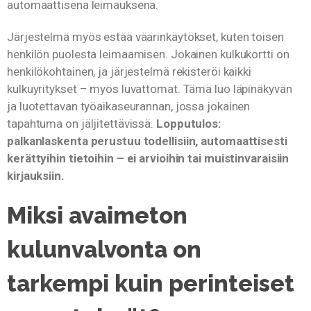
automaattisena leimauksena.
Järjestelmä myös estää väärinkäytökset, kuten toisen
henkilön puolesta leimaamisen. Jokainen kulkukortti on
henkilökohtainen, ja järjestelmä rekisteröi kaikki
kulkuyritykset – myös luvattomat. Tämä luo läpinäkyvän
ja luotettavan työaikaseurannan, jossa jokainen
tapahtuma on jäljitettävissä.
Lopputulos:
palkanlaskenta perustuu todellisiin, automaattisesti
kerättyihin tietoihin – ei arvioihin tai muistinvaraisiin
kirjauksiin.
Miksi avaimeton
kulunvalvonta on
tarkempi kuin perinteiset