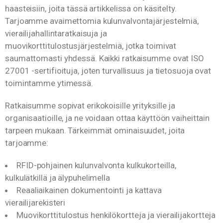
haasteisiin, joita tässä artikkelissa on käsitelty.
Tarjoamme avaimettomia kulunvalvontajärjestelmiä,
vierailijahallintaratkaisuja ja
muovikorttitulostusjärjestelmiä, jotka toimivat
saumattomasti yhdessä. Kaikki ratkaisumme ovat ISO
27001 -sertifioituja, joten turvallisuus ja tietosuoja ovat
toimintamme ytimessä.
Ratkaisumme sopivat erikokoisille yrityksille ja
organisaatioille, ja ne voidaan ottaa käyttöön vaiheittain
tarpeen mukaan. Tärkeimmät ominaisuudet, joita
tarjoamme:
RFID-pohjainen kulunvalvonta kulkukorteilla,
kulkulätkillä ja älypuhelimella
Reaaliaikainen dokumentointi ja kattava
vierailijarekisteri
Muovikorttitulostus henkilökortteja ja vierailijakortteja