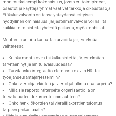
monimutkaisempi kokonaisuus, jossa eri toimipisteet,
osastot ja käyttäjäryhmät vaativat tarkkoja oikeustasoja.
Etäkulunvalvonta on tässä yhteydessä erityisen
hyödyllinen ominaisuus: järjestelmänvalvoja voi hallita
kaikkia toimipisteitä yhdestä paikasta, myös mobiilisti.
Muutamia asioita kannattaa arvioida järjestelmää
valittaessa:
Kuinka monta ovea tai kulkupistettä järjestelmään
tarvitaan nyt ja lähitulevaisuudessa?
Tarvitaanko integraatio olemassa oleviin HR- tai
työajanseurantajärjestelmiin?
Onko vierailijarekisteri ja vierailijahallinta osa tarpeita?
Millaisia raportointitarpeita organisaatiolla on
turvallisuuden dokumentoinnin suhteen?
Onko henkilökorttien tai vierailijakorttien tulostus
tarpeen paikan päällä?