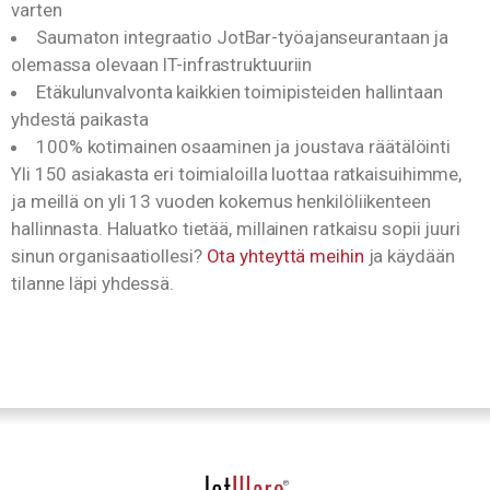
varten
Saumaton integraatio JotBar-työajanseurantaan ja
olemassa olevaan IT-infrastruktuuriin
Etäkulunvalvonta kaikkien toimipisteiden hallintaan
yhdestä paikasta
100% kotimainen osaaminen ja joustava räätälöinti
Yli 150 asiakasta eri toimialoilla luottaa ratkaisuihimme,
ja meillä on yli 13 vuoden kokemus henkilöliikenteen
hallinnasta. Haluatko tietää, millainen ratkaisu sopii juuri
sinun organisaatiollesi?
Ota yhteyttä meihin
ja käydään
tilanne läpi yhdessä.