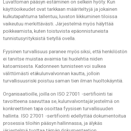
Luvattoman pääsyn estäminen on selkein hyöty. Kun
käyttöoikeudet ovat tarkkaan määriteltyjä ja jokainen
kulkutapahtuma tallentuu, luvaton liikkuminen tiloissa
vaikeutuu merkittävästi. Järjestelmä myös hälyttää
poikkeamista, kuten toistuvista epäonnistuneista
tunnistusyrityksistä tietyllä ovella.
Fyysinen turvallisuus paranee myös siksi, että henkilöstön
ei tarvitse muistaa avaimia tai huolehtia niiden
katoamisesta. Kadonneen tunnisteen voi sulkea
välittömästi etäkulunvalvonnan kautta, jolloin
turvallisuusriski poistuu saman tien ilman huoltokäyntiä.
Organisaatioille, joilla on ISO 27001 -sertifiointi tai
tavoitteena saavuttaa se, kulunvalvontajärjestelmä on
konkreettinen tapa osoittaa fyysisen turvallisuuden
hallinta. ISO 27001 -sertifiointi edellyttää dokumentoitua
prosessia tiloihin pääsyn hallinnassa, ja älykäs
järjestelmä tuottaa tämän dokumentaation