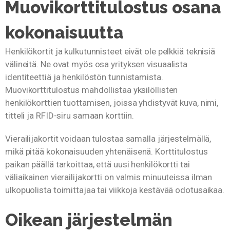
Muovikorttitulostus osana
kokonaisuutta
Henkilökortit ja kulkutunnisteet eivät ole pelkkiä teknisiä
välineitä. Ne ovat myös osa yrityksen visuaalista
identiteettiä ja henkilöstön tunnistamista.
Muovikorttitulostus mahdollistaa yksilöllisten
henkilökorttien tuottamisen, joissa yhdistyvät kuva, nimi,
titteli ja RFID-siru samaan korttiin.
Vierailijakortit voidaan tulostaa samalla järjestelmällä,
mikä pitää kokonaisuuden yhtenäisenä. Korttitulostus
paikan päällä tarkoittaa, että uusi henkilökortti tai
väliaikainen vierailijakortti on valmis minuuteissa ilman
ulkopuolista toimittajaa tai viikkoja kestävää odotusaikaa.
Oikean järjestelmän