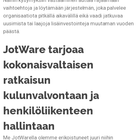
Näihin kysymyksiin vastaaminen auttaa rajaamaan
vaihtoehtoja ja löytämään järjestelmän, joka palvelee
organisaatiota pitkällä aikavälillä eikä vaadi jatkuvaa
uusimista tai laajoja lisäinvestointeja muutaman vuoden
päästä.
JotWare tarjoaa
kokonaisvaltaisen
ratkaisun
kulunvalvontaan ja
henkilöliikenteen
hallintaan
Me JotWarella olemme erikoistuneet juuri niihin