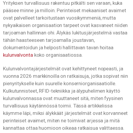
Yrityksen turvallisuus rakentuu pitkälti sen varaan, kuka
pääsee minne ja milloin. Perinteiset mekaaniset avaimet
ovat palvelleet tarkoitustaan vuosikymmeniä, mutta
nykyaikaisen organisaation tarpeet ovat kasvaneet niiden
tarjoaman hallinnan ohi. Älykäs lukitusjärjestelmä vastaa
tähän haasteeseen tarjoamalla joustavan,
dokumentoidun ja helposti hallittavan tavan hoitaa
kulunvalvonta
koko organisaatiossa.
Kulunvalvontajärjestelmät ovat kehittyneet nopeasti, ja
vuonna 2026 markkinoilla on ratkaisuja, jotka sopivat niin
pienyritykselle kuin suurelle konserniorganisaatiolle.
Kulkutunnisteet, RFID-tekniikka ja älypuhelimen käyttö
kulunvalvonnassa ovat muuttaneet sitä, miten fyysinen
turvallisuus käytännössä toimii. Tässä artikkelissa
käymme läpi, miksi älykkäät järjestelmät ovat korvanneet
perinteiset avaimet, miten ne toimivat arjessa ja mitä
kannattaa ottaa huomioon oikeaa ratkaisua valittaessa.