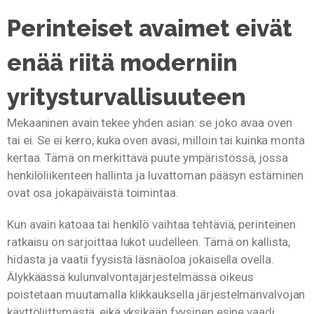
Perinteiset avaimet eivät
enää riitä moderniin
yritysturvallisuuteen
Mekaaninen avain tekee yhden asian: se joko avaa oven
tai ei. Se ei kerro, kuka oven avasi, milloin tai kuinka monta
kertaa. Tämä on merkittävä puute ympäristössä, jossa
henkilöliikenteen hallinta ja luvattoman pääsyn estäminen
ovat osa jokapäiväistä toimintaa.
Kun avain katoaa tai henkilö vaihtaa tehtäviä, perinteinen
ratkaisu on sarjoittaa lukot uudelleen. Tämä on kallista,
hidasta ja vaatii fyysistä läsnäoloa jokaisella ovella.
Älykkäässä kulunvalvontajärjestelmässä oikeus
poistetaan muutamalla klikkauksella järjestelmänvalvojan
käyttöliittymästä, eikä yksikään fyysinen esine vaadi