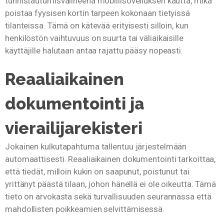
tunnistautumisvälineenä mobiilisovelluksen kautta, mikä
poistaa fyysisen kortin tarpeen kokonaan tietyissä
tilanteissa. Tämä on kätevää erityisesti silloin, kun
henkilöstön vaihtuvuus on suurta tai väliaikaisille
käyttäjille halutaan antaa rajattu pääsy nopeasti.
Reaaliaikainen
dokumentointi ja
vierailijarekisteri
Jokainen kulkutapahtuma tallentuu järjestelmään
automaattisesti. Reaaliaikainen dokumentointi tarkoittaa,
että tiedät, milloin kukin on saapunut, poistunut tai
yrittänyt päästä tilaan, johon hänellä ei ole oikeutta. Tämä
tieto on arvokasta sekä turvallisuuden seurannassa että
mahdollisten poikkeamien selvittämisessä.