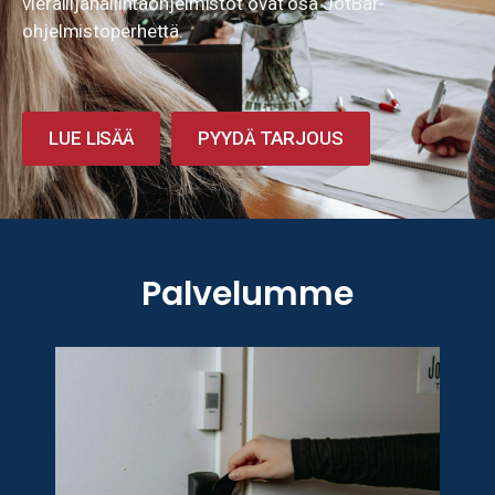
vierailijahallintaohjelmistot ovat osa JotBar-
ohjelmistoperhettä.
LUE LISÄÄ
PYYDÄ TARJOUS
Palvelumme