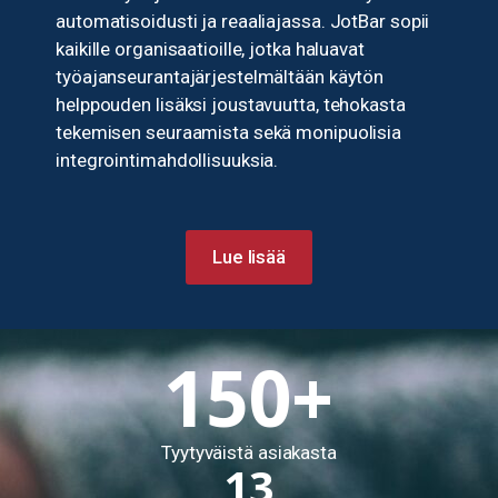
automatisoidusti ja reaaliajassa. JotBar sopii
kaikille organisaatioille, jotka haluavat
työajanseurantajärjestelmältään käytön
helppouden lisäksi joustavuutta, tehokasta
tekemisen seuraamista sekä monipuolisia
integrointimahdollisuuksia.
Lue lisää
150
+
Tyytyväistä asiakasta
13